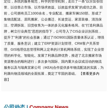
定位，系统的服务规范，科学的管理机制，走出了一条“以宗旨创信
誉、以信誉占市场、以市场求效益、以效益求发展”的成功之路。目
前，公司拥有员工1000余名，专业配送、搬家车辆150部。形成了
集物流配送、居民搬家、公企搬迁、长途货运、家居装修、清洗保
洁、空调拆装、旧货收售为一体的多元化服务格局。在“打造利康品
牌，树立行业典范”思想的指导下，公司导入了CIS企业识别系统，
提升了“利康”的社会形象；通过了ISO9001国际质量体系认证，增强
了质量、服务意识；建立了ERP资源计划管理、CRM客户关系管
理、GIS地理信息管理和网上定单的计算机网络系统，实现了企业管
理的科学化、智能化。发展了利康品牌优势，推进了北京搬家市场
资源整合的顺利进行；多次参与国际、国内重大会议或活动的物流
服务以及与瑞典宜家公司（IKEA)合作提供多年物流配送的实践，为
利康向物流领域的全面拓展，奠定了牢固的基础。 【
查看更多内
容
】
公司动态 |
Company News