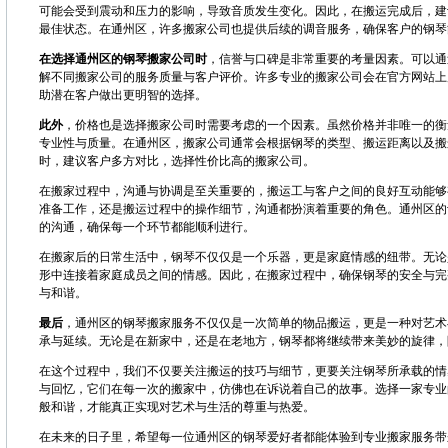
可能会受到震动和压力的影响，导致音质发生变化。因此，在搬运完成后，建
最佳状态。在通州区，许多搬家公司也提供后续的调音服务，确保客户的钢琴
在选择通州区的钢琴搬家公司时
，信誉与口碑是非常重要的考量因素。可以通
解不同搬家公司的服务质量与客户评价。许多专业的搬家公司会在官方网站上
助潜在客户做出更明智的选择。
此外
，价格也是选择搬家公司时需要考虑的一个因素。虽然价格并非唯一的衡
专业性与质量。在通州区，搬家公司通常会根据钢琴的类型、搬运距离以及搬
时，建议客户多方对比，选择性价比高的搬家公司。
在搬家过程中，沟通与协调是至关重要的，搬运工与客户之间的良好互动能够
准备工作，还是搬运过程中的操作细节，沟通都扮演着重要的角色。通州区的
的沟通，确保每一个环节都能顺利进行。
在搬家后的日常生活中，钢琴不仅仅是一个乐器，更是家庭情感的纽带。无论
形中连接着家庭成员之间的情感。因此，在搬家过程中，确保钢琴的安全与完
与和谐。
最后
，通州区的钢琴搬家服务不仅仅是一次简单的物品搬运，更是一种对艺术
承与延续。无论是在新家中，还是在老地方，钢琴都将继续带来美妙的旋律，
在这个过程中，我们不仅要关注搬运的技巧与细节，更要关注钢琴所承载的情
与回忆，它们在每一次的搬家中，仿佛也在诉说着自己的故事。选择一家专业
般和谐，才能真正实现对艺术与生活的尊重与热爱。
在未来的日子里，希望每一位通州区的钢琴爱好者都能体验到专业搬家服务带