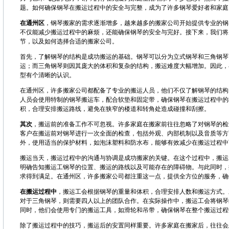
题。如何确保钢琴在搬运过程中的安全与完整，成为了许多钢琴爱好者和家庭
在通州区
，钢琴搬家的需求逐渐增多，越来越多的搬家公司开始提供专业的钢
不仅能减少搬运过程中的麻烦，还能确保钢琴的安全与完好。接下来，我们将
节，以及如何选择合适的搬家公司。
首先，了解钢琴的结构是成功搬运的基础。钢琴可以分为立式钢琴和三角钢琴
运；而三角钢琴则因其庞大的体积和复杂的结构，搬运难度大幅增加。因此，
型有个清晰的认识。
在通州区，许多搬家公司都配备了专业的搬运人员，他们不仅了解钢琴的结构
人员会使用特制的钢琴搬运车，配合软垫和固定带，确保钢琴在搬运过程中的
积，合理安排搬运路线，避免在狭窄的楼道和转角处造成碰撞和刮擦。
其次
，搬运前的准备工作不可忽视。许多家庭在搬家前往往忽略了对钢琴的检
客户在搬运前对钢琴进行一次全面的检查，包括外观、内部机制以及音质等方
外，使用适当的保护材料，如泡沫塑料和防水布，能够有效减少在搬运过程中
搬运当天，搬运过程中的沟通与协调是成功搬家的关键。在这个过程中，搬运
明确告知搬运工钢琴的位置、搬运的路线以及可能存在的障碍物。与此同时，
求得到满足。在通州区，许多搬家公司都注重这一点，提供全方位的服务，确
在搬运过程中
，搬运工会根据钢琴的重量和体积，合理安排人数和搬运方式。
对于三角钢琴，则需要四人以上的团队合作。在实际操作中，搬运工会将钢琴
同时，他们会使用专门的搬运工具，如滑轮和吊带，确保钢琴在整个搬运过程
除了搬运过程中的技巧，搬运后的安置同样重要。许多家庭在搬家后，往往会